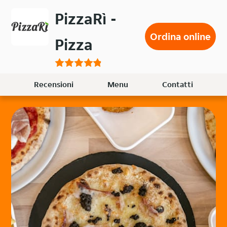
Passa
PizzaRì -
al
contenuto
Ordina online
Pizza
principale
Recensioni
Menu
Contatti